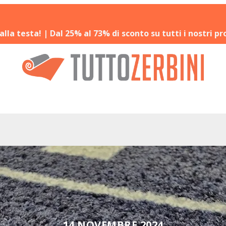
 alla testa! | Dal 25% al 73% di sconto su tutti i nostri pr
14 NOVEMBRE 2024