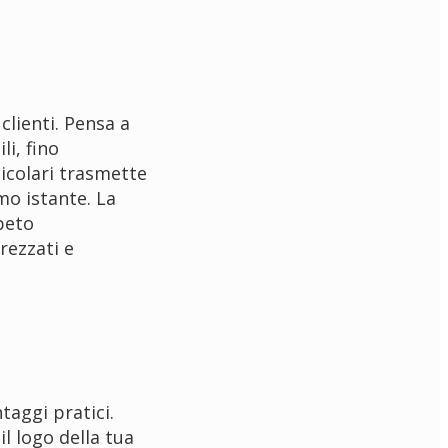
lienti. Pensa a
i, fino
icolari trasmette
mo istante. La
ppeto
rezzati e
taggi pratici.
l logo della tua