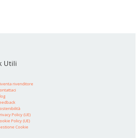
 Utili
iventa rivenditore
ontattaci
log
eedback
ostenibilità
rivacy Policy (UE)
ookie Policy (UE)
estione Cookie