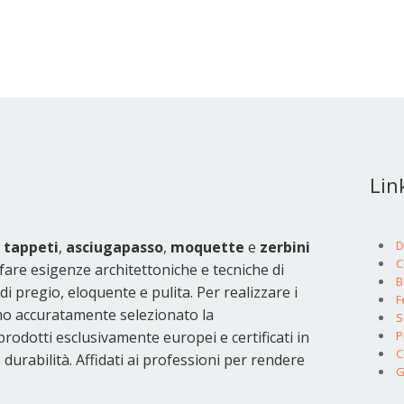
Link
i
tappeti
,
asciugapasso
,
moquette
e
zerbini
D
C
re esigenze architettoniche e tecniche di
B
i pregio, eloquente e pulita. Per realizzare i
F
o accuratamente selezionato la
S
odotti esclusivamente europei e certificati in
P
C
urabilità. Affidati ai professioni per rendere
G