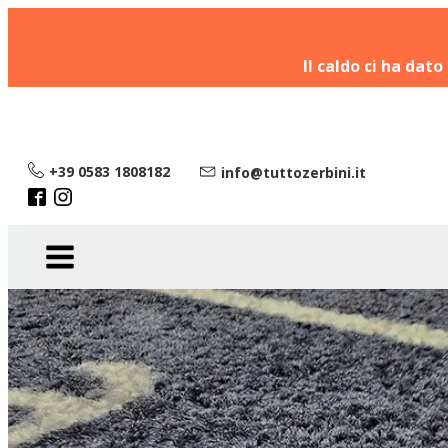
Il caldo ci ha dato
+39 0583 1808182
info@tuttozerbini.it