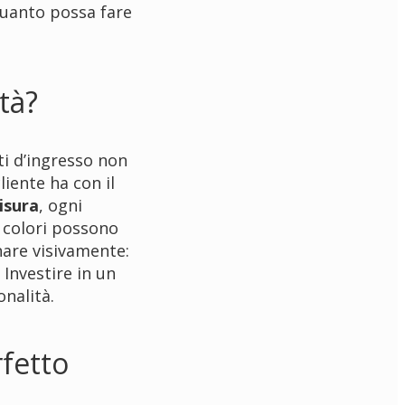
 quanto possa fare
tà?
ti d’ingresso non
liente ha con il
isura
, ogni
i colori possono
nare visivamente:
Investire in un
onalità.
rfetto