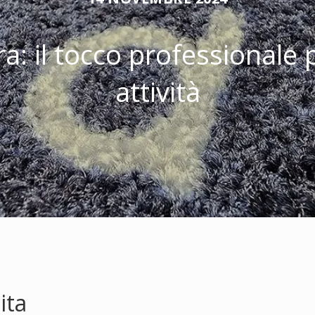
: il tocco professionale p
attività
ita