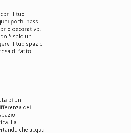
con il tuo
quei pochi passi
orio decorativo,
non è solo un
ere il tuo spazio
osa di fatto
tta di un
ifferenza dei
spazio
ica. La
vitando che acqua,