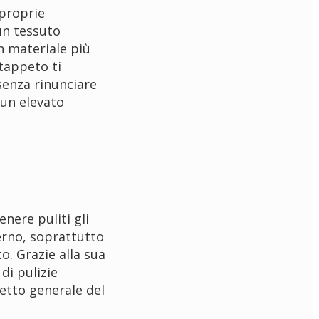
 proprie
un tessuto
un materiale più
 tappeto ti
senza rinunciare
 un elevato
enere puliti gli
erno, soprattutto
o. Grazie alla sua
di pulizie
etto generale del