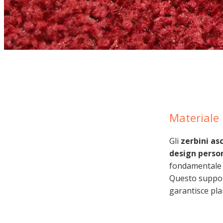
Materiale
Gli
zerbini as
design person
fondamentale 
Questo support
garantisce pla