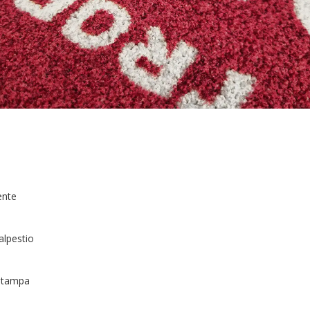
ente
alpestio
 stampa