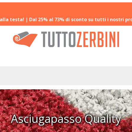
 alla testa! | Dal 25% al 73% di sconto su tutti i nostri pr
Asciugapasso Quality