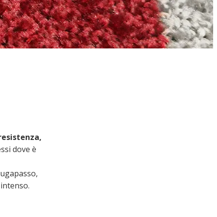
resistenza,
essi dove è
ciugapasso,
 intenso.