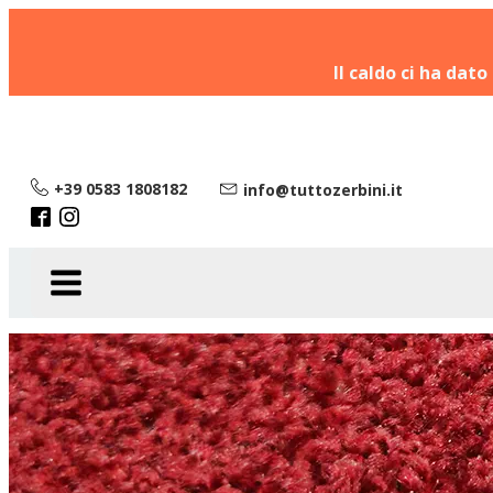
Il caldo ci ha dato
+39 0583 1808182
info@tuttozerbini.it