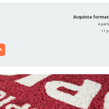
Acquista format
A part
11 p
A