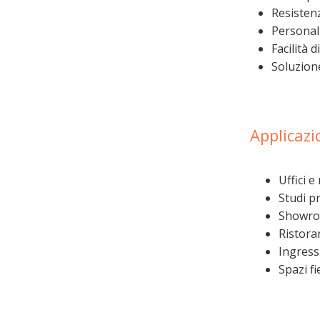
Resistenz
Personali
Facilità 
Soluzion
Applicazi
Uffici e
Studi p
Showroo
Ristoran
Ingress
Spazi f