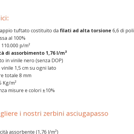
ci:
cappio tuftato costituito da
filati ad alta torsione
6,6 di po
ssa al 100%
 110.000 p/m²
tà di assorbimento 1,76 l/m²
o in vinile nero (senza DOP)
 vinile 1,5 cm su ogni lato
e totale 8 mm
5 Kg/m²
nza misure e colori ±10%
gliere i nostri zerbini asciugapasso
cità assorbente (1,76 l/m²)