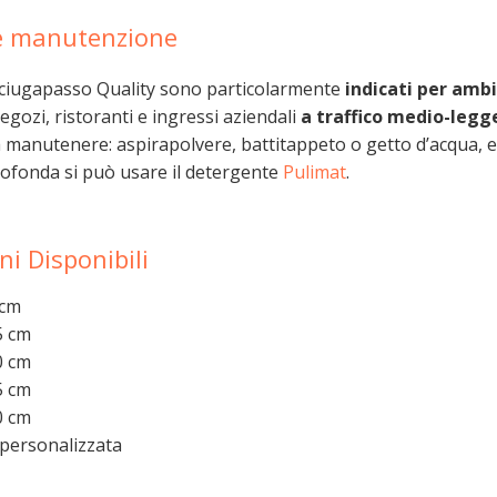
e manutenzione
asciugapasso Quality sono particolarmente
indicati per ambi
negozi, ristoranti e ingressi aziendali
a traffico medio-legg
a manutenere: aspirapolvere, battitappeto o getto d’acqua, 
rofonda si può usare il detergente
Pulimat
.
i Disponibili
 cm
5 cm
0 cm
5 cm
0 cm
personalizzata