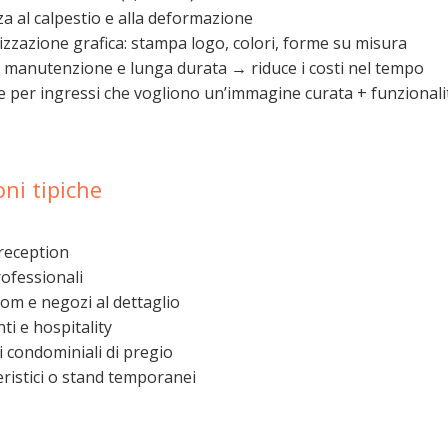
a al calpestio e alla deformazione
zzazione grafica: stampa logo, colori, forme su misura
di manutenzione e lunga durata → riduce i costi nel tempo
e per ingressi che vogliono un’immagine curata + funzionali
oni tipiche
 reception
rofessionali
m e negozi al dettaglio
ti e hospitality
i condominiali di pregio
ieristici o stand temporanei