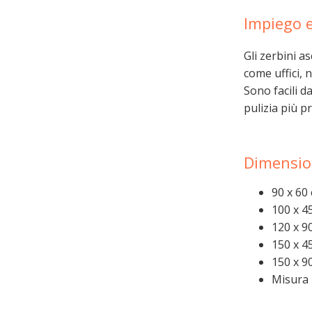
Impiego 
Gli zerbini 
come uffici, 
Sono facili d
pulizia più p
Dimension
90 x 60
100 x 4
120 x 9
150 x 4
150 x 9
Misura 