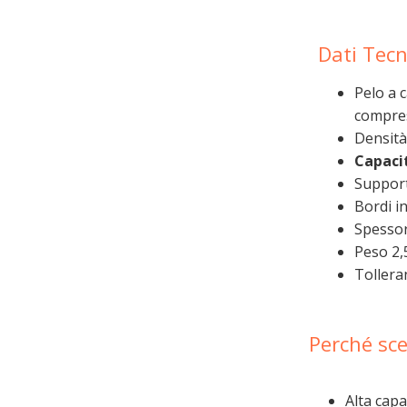
Dati Tecni
Pelo a 
compre
Densità
Capaci
Support
Bordi in
Spessor
Peso 2,
Tollera
Perché sce
Alta capa